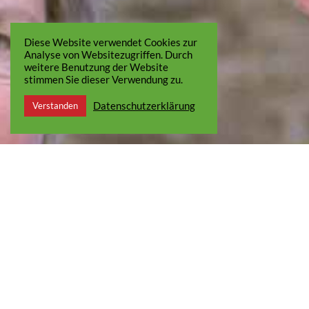
Diese Website verwendet Cookies zur
Analyse von Websitezugriffen. Durch
weitere Benutzung der Website
stimmen Sie dieser Verwendung zu.
Datenschutzerklärung
Verstanden