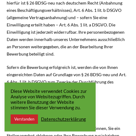
hierfür ist § 26 BDSG-neu nach deutschem Recht (Anbahnung
eines Beschäftigungsverhältnisses), Art. 6 Abs. 1 lit. b DSGVO
(allgemeine Vertragsanbahnung) und – sofern Sie eine
Einwilligung erteilt haben – Art. 6 Abs. 1 lit. a DSGVO. Die
Einwilligung ist jederzeit widerrufbar. Ihre personenbezogenen
Daten werden innerhalb unseres Unternehmens ausschließlich
an Personen weitergegeben, die an der Bearbeitung Ihrer
Bewerbung beteiligt sind.
Sofern die Bewerbung erfolgreich ist, werden die von Ihnen
eingereichten Daten auf Grundlage von § 26 BDSG-neu und Art.
6 Abs. 1 lit. b DSGVO zum Zwecke der Durchführung des
Beschäftigungsverhältnisses in unseren
Diese Website verwendet Cookies zur
Datenverarbeitungssystemen gespeichert.
Analyse von Websitezugriffen. Durch
weitere Benutzung der Website
stimmen Sie dieser Verwendung zu.
Aufbewahrungsdauer der Daten
Datenschutzerklärung
Verstanden
Sofern wir Ihnen kein Stellenangebot machen können, Sie ein
Stellenangebot ablehnen oder Ihre Bewerbung zurückziehen,